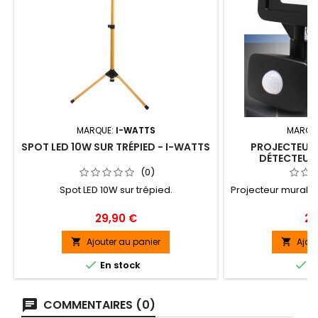
MARQUE:
I-WATTS
MARQU
SPOT LED 10W SUR TRÉPIED - I-WATTS
PROJECTEUR 
DÉTECTEUR 
(0)
Spot LED 10W sur trépied.
Projecteur mural L
Prix
Pri
29,90 €
24
Ajouter au panier
Ajou




En stock
E
COMMENTAIRES (0)