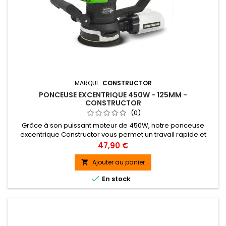
MARQUE:
CONSTRUCTOR
PONCEUSE EXCENTRIQUE 450W - 125MM -
CONSTRUCTOR
(0)
Grâce à son puissant moteur de 450W, notre ponceuse
excentrique Constructor vous permet un travail rapide et
efficace.Elle est équipée d'un variateur électronique grâce
Prix
47,90 €
auquel vous pourrez adapter la vitesse en fonction du
matériau et de l'application.Sa poignée avant réglable et
Ajouter au panier

son poids léger la rendent très maniable et vous assure un

En stock
travail efficace...