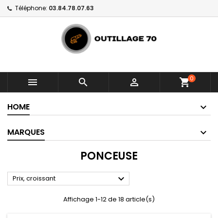
Téléphone:
03.84.78.07.63
0



shopping_cart
HOME
MARQUES
PONCEUSE

Prix, croissant
Affichage 1-12 de 18 article(s)