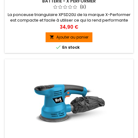
BATTERIE - X PERFORMER
(0)
La ponceuse triangulaire XPSD20LI de la marque X-Performer
est compacte et facile à utiliser ce qui la rend performante
pour poncer des petites surfaces et même dans les
Prix
34,90 €
moindres recoins.Elle possède une poignée ergonomique,
un témoin de charge de la batterie et boîtier rigide pour
Ajouter au panier

récolter les poussières.

En stock