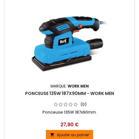
MARQUE:
WORK MEN
PONCEUSE 135W 187X90MM - WORK MEN
(0)
Ponceuse 135W 187x90mm.
Prix
27,90 €
Ajouter au panier
