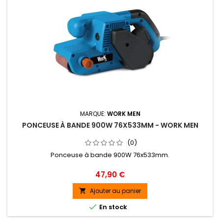
MARQUE:
WORK MEN
PONCEUSE À BANDE 900W 76X533MM - WORK MEN
(0)
Ponceuse à bande 900W 76x533mm.
Prix
47,90 €
Ajouter au panier


En stock