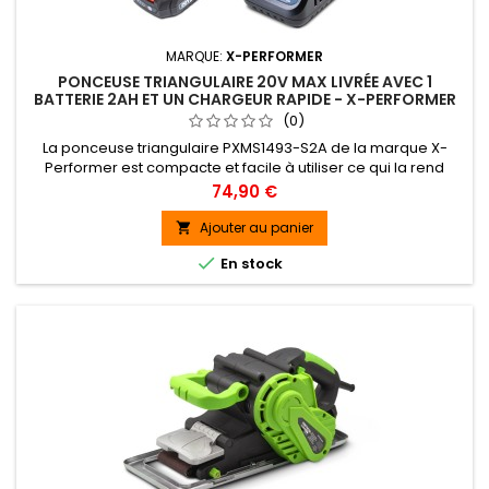
MARQUE:
X-PERFORMER
PONCEUSE TRIANGULAIRE 20V MAX LIVRÉE AVEC 1
BATTERIE 2AH ET UN CHARGEUR RAPIDE - X-PERFORMER
(0)
La ponceuse triangulaire PXMS1493-S2A de la marque X-
Performer est compacte et facile à utiliser ce qui la rend
performante pour poncer des petites surfaces et même
Prix
74,90 €
dans les moindres recoins.Elle possède une poignée
ergonomique, un témoin de charge de la batterie et boîtier
Ajouter au panier

rigide pour récolter les poussières.

En stock