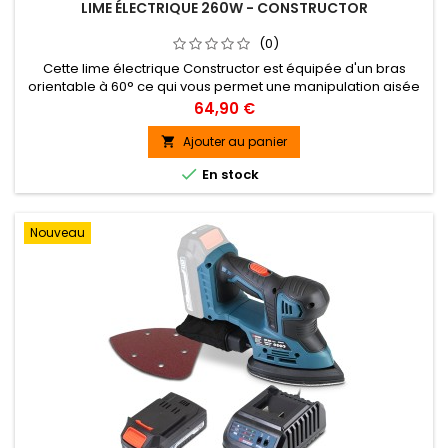
LIME ÉLECTRIQUE 260W - CONSTRUCTOR
(0)
Cette lime électrique Constructor est équipée d'un bras
orientable à 60° ce qui vous permet une manipulation aisée
et un travail précis même dans des endroits moins
Prix
64,90 €
accessibles.Cette machine est équipée d'un systême de
changement rapide de la bande abrasive, d'une vitesse
Ajouter au panier

variable qui vous permettra de vous adapter au matériau à

En stock
travailler et d'un...
Nouveau