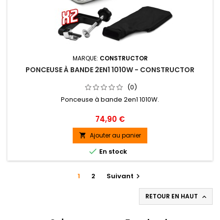
MARQUE:
CONSTRUCTOR
PONCEUSE À BANDE 2EN1 1010W - CONSTRUCTOR
(0)
Ponceuse à bande 2en1 1010W.
Prix
74,90 €
Ajouter au panier


En stock
1
2
Suivant

RETOUR EN HAUT
