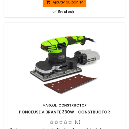
positions) de 6000 à 11000 tours par minute et un moteur
Ajouter au panier

brushless apportant une puissance plus élevée et une durée

En stock
de vie plus longue...
MARQUE:
CONSTRUCTOR
PONCEUSE VIBRANTE 330W - CONSTRUCTOR
(0)