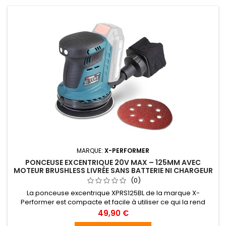
MARQUE:
X-PERFORMER
PONCEUSE EXCENTRIQUE 20V MAX – 125MM AVEC
MOTEUR BRUSHLESS LIVRÉE SANS BATTERIE NI CHARGEUR
- X-PERFORMER
(0)
La ponceuse excentrique XPRS125BL de la marque X-
Performer est compacte et facile à utiliser ce qui la rend
performante pour poncer des petites surfaces.Grâce à une
Prix
49,90 €
puissance de 20V, une vitesse de rotation variable(3