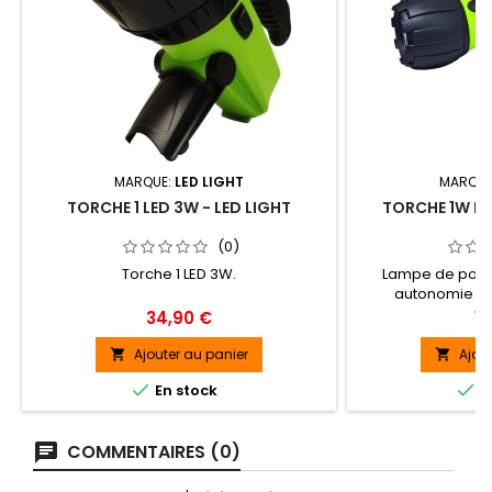
MARQUE:
LED LIGHT
MARQUE
TORCHE 1 LED 3W - LED LIGHT
TORCHE 1W LED
(0)
Torche 1 LED 3W.
Lampe de poche
autonomie de
Prix
Pr
34,90 €
19
Ajouter au panier
Ajou




En stock
E
COMMENTAIRES (0)