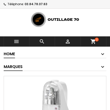
Téléphone:
03.84.78.07.63
0



shopping_cart
HOME
MARQUES