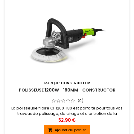
MARQUE:
CONSTRUCTOR
POLISSEUSE 1200W - 180MM - CONSTRUCTOR
(0)
La polisseuse filaire CP1200-180 est parfaite pour tous vos
travaux de polissage, de cirage et d'entretien de la
carrosserie de votre voiture ou votre bateau. Sa vitesse de
Prix
52,90 €
rotation est variable de 0-4800 t/min.Le plateau auto-
agrippant a un diamètre de 180mm.La polisseuse CP1200-180
Ajouter au panier
