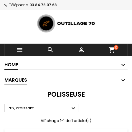
Téléphone:
03.84.78.07.63
0



shopping_cart
HOME
MARQUES
POLISSEUSE

Prix, croissant
Affichage 1-1 de 1 article(s)