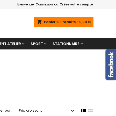
Bienvenue,
Connexion
ou
Créez votre compte
shopping_cart
Panier:
0
Produits - 0,00 €
NT ATELIER
SPORT
STATIONNAIRE



ier par :
Prix, croissant