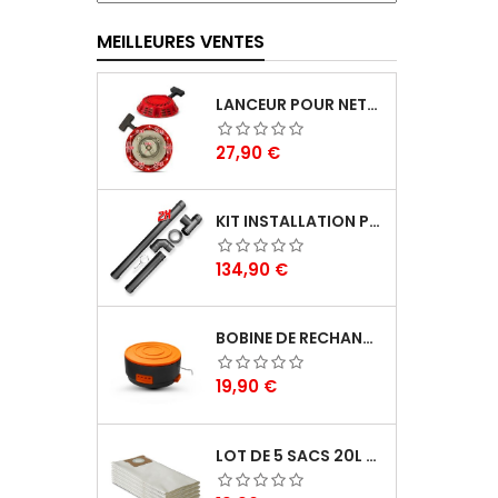
MEILLEURES VENTES
LANCEUR POUR NETTOYEUR HP THERMIQUE - BRICK
Prix
27,90 €
KIT INSTALLATION POELE A PELLETS - WARM TECH
Prix
134,90 €
BOBINE DE RECHANGE POUR COUPE BORDURES - LAWNMASTER
Prix
19,90 €
LOT DE 5 SACS 20L POUR ASPIRATEURS - VACMASTER PROFESSIONAL