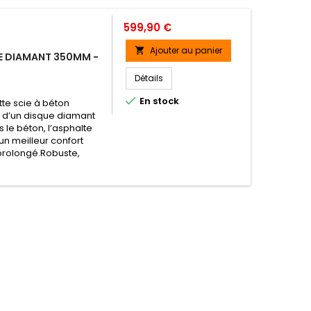
Prix
599,90 €
Ajouter au panier

UE DIAMANT 350MM -
Détails

En stock
tte scie à béton
 d’un disque diamant
le béton, l’asphalte
 un meilleur confort
 prolongé.Robuste,