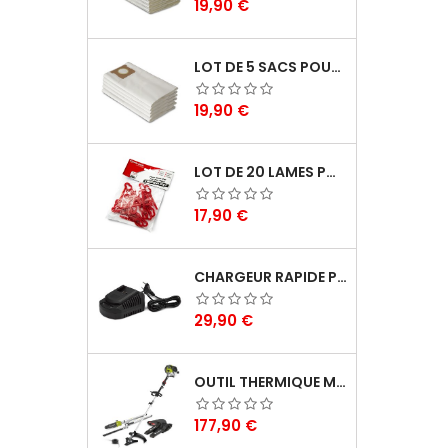
Prix
19,90 €
LOT DE 5 SACS POUR ASPIRATEUR 30L - VACMASTER PROFESSIONAL
Prix
19,90 €
LOT DE 20 LAMES POUR COUPE BORDURES - ELEM GARDEN TECHNIC
Prix
17,90 €
CHARGEUR RAPIDE POUR BATTERIE 20V LITHIUM - ELEM GARDEN TECHNIC
Prix
29,90 €
OUTIL THERMIQUE MULTIFONCTIONS 4 EN 1 52CC - GREATLAND
Prix
177,90 €