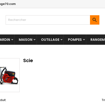
age70.com

ARDIN
MAISON
OUTILLAGE
POMPES
RANGEME
Scie
oduit.
Tr