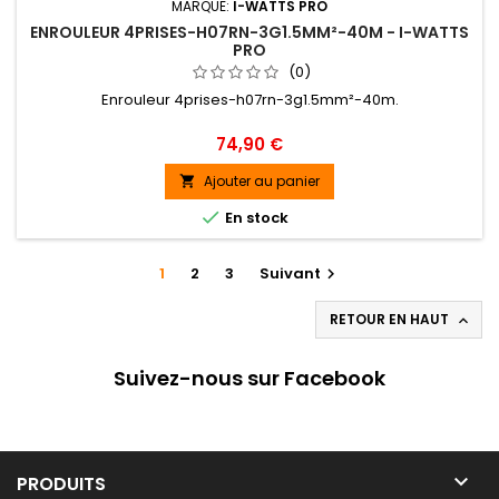
MARQUE:
I-WATTS PRO
ENROULEUR 4PRISES-H07RN-3G1.5MM²-40M - I-WATTS
PRO
(0)
Enrouleur 4prises-h07rn-3g1.5mm²-40m.
Prix
74,90 €
Ajouter au panier


En stock
1
2
3
Suivant

RETOUR EN HAUT

Suivez-nous sur Facebook

PRODUITS