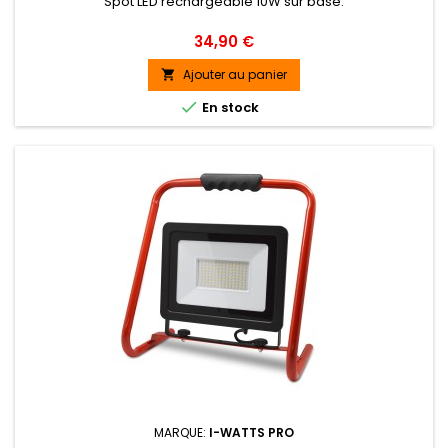
Spot LED rechargeable 10W sur base.
Prix
34,90 €
Ajouter au panier


En stock
MARQUE:
I-WATTS PRO