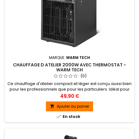
MARQUE:
WARM TECH
CHAUFFAGE D ATELIER 2000W AVEC THERMOSTAT -
WARM TECH
(0)
Ce chauffage d'atelier compact et léger est conçu aussi bien
pour les professionnels que pour les particuliers. Idéal pour
chauffer un garage, un atelier ou une petite serre, il dispose
Prix
49,90 €
d'une puissance de 2000W .
Ajouter au panier


En stock