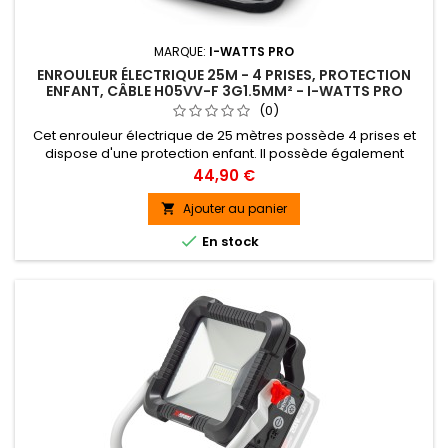
MARQUE:
I-WATTS PRO
ENROULEUR ÉLECTRIQUE 25M - 4 PRISES, PROTECTION
ENFANT, CÂBLE H05VV-F 3G1.5MM² - I-WATTS PRO
(0)
Cet enrouleur électrique de 25 mètres possède 4 prises et
dispose d'une protection enfant. Il possède également
un disjoncteur thermique qui protège l'enrouleur en cas de
Prix
44,90 €
surchauffe. Maniable et léger, cet enrouleur I-Watts Pro
dispose d'une poignée de transport ergonomique. Le câble
Ajouter au panier

s'enroule et se déroule facilement. Sa puissance max

En stock
déroulé est de 3200 W.