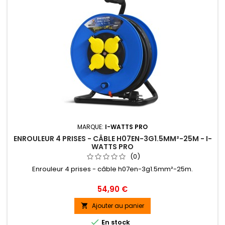
MARQUE:
I-WATTS PRO
ENROULEUR 4 PRISES - CÂBLE H07EN-3G1.5MM²-25M - I-
WATTS PRO
(0)
Enrouleur 4 prises - câble h07en-3g1.5mm²-25m.
Prix
54,90 €
Ajouter au panier


En stock