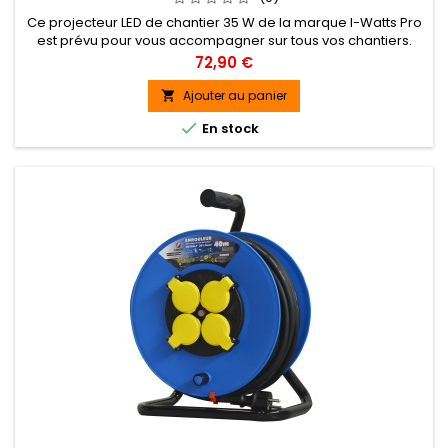
Ce projecteur LED de chantier 35 W de la marque I-Watts Pro
est prévu pour vous accompagner sur tous vos chantiers.
Léger et facile à transporter, il possède une poignée de
Prix
72,90 €
transport. La qualité de ses composants lui offre une longue
durée de vie. Sa technologie LED consomme peu d'électricité
Ajouter au panier

et permet donc d'économiser de l'énergie. Ce projecteur

En stock
de...