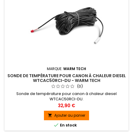
MARQUE:
WARM TECH
SONDE DE TEMPÉRATURE POUR CANON À CHALEUR DIESEL
WTCAC50RCI-DU - WARM TECH
(0)
Sonde de température pour canon à chaleur diesel
WTCAC50RCI-DU.
Prix
32,90 €
Ajouter au panier


En stock