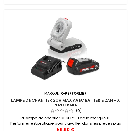
MARQUE:
X-PERFORMER
LAMPE DE CHANTIER 20V MAX AVEC BATTERIE 2AH - X
PERFORMER
(0)
La lampe de chantier XPSPL20LI de la marque X-
Performer est pratique pour travailler dans les pièces plus
sombres comme le grenier, la cave, le garage...L'angle
Prix
59,90 €