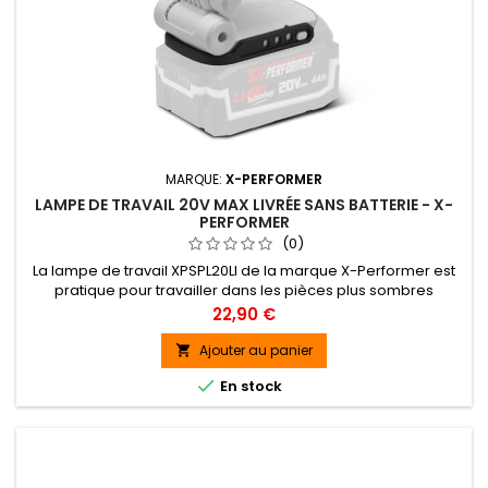
MARQUE:
X-PERFORMER
LAMPE DE TRAVAIL 20V MAX LIVRÉE SANS BATTERIE - X-
PERFORMER
(0)
La lampe de travail XPSPL20LI de la marque X-Performer est
pratique pour travailler dans les pièces plus sombres
comme le grenier, la cave, le garage...L'angle d'inclinaison
Prix
22,90 €
de la lampe se fait sur 9 positions différentes(135°) et l'angle
d'éclairage est réglable sur 2 positions.
Ajouter au panier


En stock