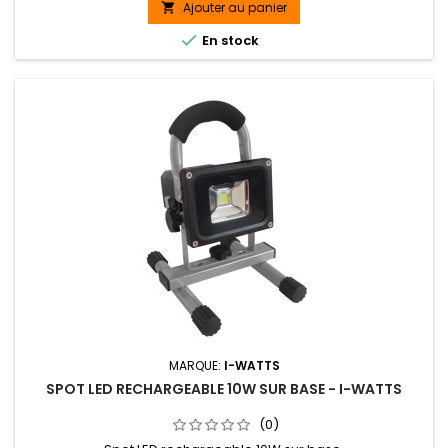
durée de vie. Sa technologie LED consomme peu d'électricité
Ajouter au panier

et permet donc d'économiser de l'énergie. Ce projecteur

En stock
de...
MARQUE:
I-WATTS
SPOT LED RECHARGEABLE 10W SUR BASE - I-WATTS
(0)