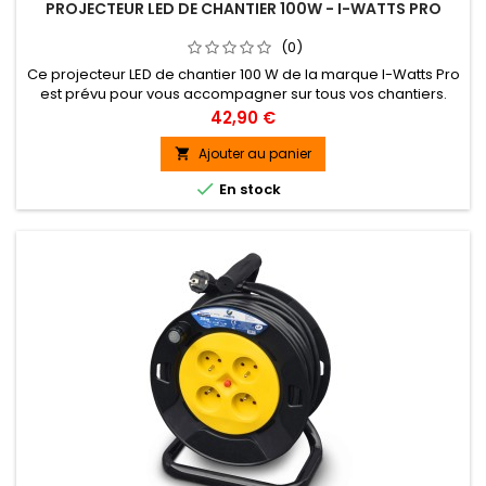
PROJECTEUR LED DE CHANTIER 100W - I-WATTS PRO
(0)
Ce projecteur LED de chantier 100 W de la marque I-Watts Pro
est prévu pour vous accompagner sur tous vos chantiers.
Léger et facile à transporter, il possède une poignée de
Prix
42,90 €
transport. La qualité de ses composants lui offre une longue
durée de vie. Sa technologie LED consomme peu d'électricité
Ajouter au panier

et permet donc d'économiser de l'énergie. Ce projecteur

En stock
de...