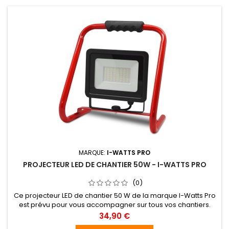
MARQUE:
I-WATTS PRO
PROJECTEUR LED DE CHANTIER 50W - I-WATTS PRO
(0)
Ce projecteur LED de chantier 50 W de la marque I-Watts Pro
est prévu pour vous accompagner sur tous vos chantiers.
Léger et facile à transporter, il possède une poignée de
Prix
34,90 €
transport. La qualité de ses composants lui offre une longue