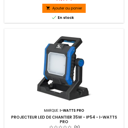
d'inclinaison de la lampe se fait sur 9 positions
différentes(135°) et l'angle d'éclairage est réglable sur 2
Ajouter au panier

positions.

En stock
MARQUE:
I-WATTS PRO
PROJECTEUR LED DE CHANTIER 35W - IP54 - I-WATTS
PRO
(0)