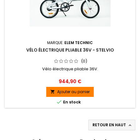
MARQUE:
ELEM TECHNIC
VÉLO ÉLECTRIQUE PLIABLE 36V - STELVIO
(0)
Vélo électrique pliable 36V.
Prix
944,90 €
Ajouter au panier


En stock
RETOUR EN HAUT
