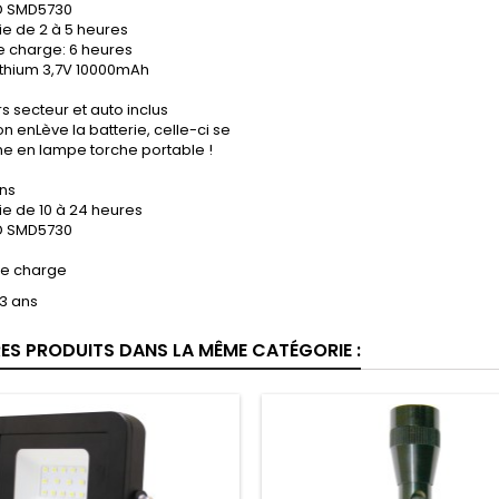
D SMD5730
e de 2 à 5 heures
 charge: 6 heures
lithium 3,7V 10000mAh
 secteur et auto inclus
i on enLève la batterie, celle-ci se
me en lampe torche portable !
ns
e de 10 à 24 heures
D SMD5730
e charge
 3 ans
RES PRODUITS DANS LA MÊME CATÉGORIE :