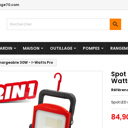
age70.com

ARDIN
MAISON
OUTILLAGE
POMPES
RANGEME
hargeable 30W - I-Watts Pro
Spot
Watt
Référen
Spot LED
84,9