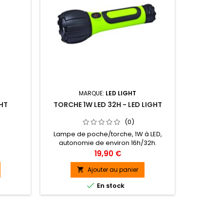
MARQUE:
LED LIGHT
GHT
TORCHE 1W LED 32H - LED LIGHT
LAMPE 
(0)
Lampe de poche/torche, 1W à LED,
autonomie de environ 16h/32h.
Prix
19,90 €
Ajouter au panier


En stock