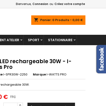
Bienvenue,
Connexion
ou
Créez votre compte
shopping_cart
Panier:
0
Produits - 0,00 €
NT ATELIER
SPORT
STATIONNAIRE
 LED rechargeable 30W - I-
s Pro
ce
I-SPR30W-2250
Marque
I-WATTS PRO
 rechargeable 30W.
0 €
TTC