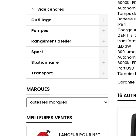
6000K LE
Autonomi
Vide cendres
Temps de
Batterie 
Outillage
IP54
Chargeurs
Pompes
2 EN 1 : s
transfor
Rangement atelier
LED 3W
Sport
300 lume
Autonomi
Stationnaire
6000K LE
Port USB
Transport
Témoin d
Garantie
MARQUES
16 AUT
MEILLEURES VENTES
LANCEUR POUR NETTOYEUR HP THERMIQUE - BRICK