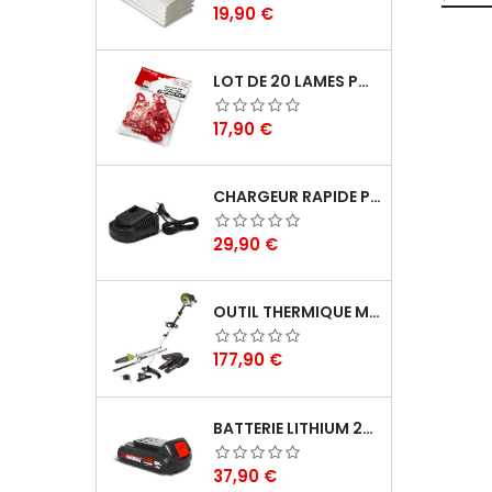
Prix
19,90 €
LOT DE 20 LAMES POUR COUPE BORDURES - ELEM GARDEN TECHNIC
Prix
17,90 €
CHARGEUR RAPIDE POUR BATTERIE 20V LITHIUM - ELEM GARDEN TECHNIC
Prix
29,90 €
OUTIL THERMIQUE MULTIFONCTIONS 4 EN 1 52CC - GREATLAND
Prix
177,90 €
BATTERIE LITHIUM 20V - 2AH - X PERFORMER
Prix
37,90 €