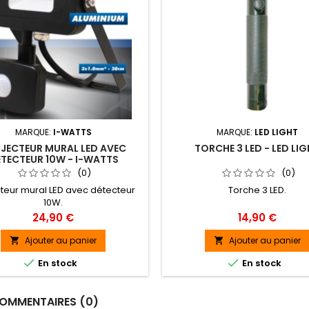
MARQUE:
I-WATTS
MARQUE:
LED LIGHT
JECTEUR MURAL LED AVEC
TORCHE 3 LED - LED LI
TECTEUR 10W - I-WATTS
(0)
(0)
teur mural LED avec détecteur
Torche 3 LED.
10W.
Prix
Prix
24,90 €
14,90 €
Ajouter au panier
Ajouter au panier




En stock
En stock
OMMENTAIRES (0)