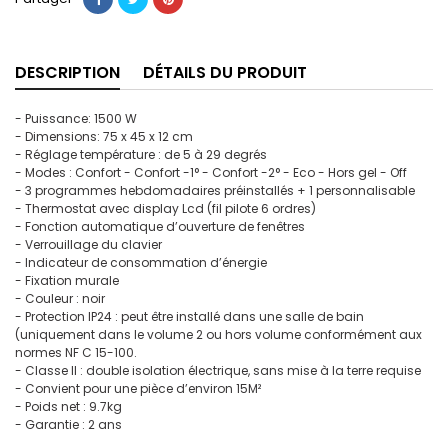
DESCRIPTION
DÉTAILS DU PRODUIT
- Puissance: 1500 W
- Dimensions: 75 x 45 x 12 cm
- Réglage température : de 5 à 29 degrés
- Modes : Confort - Confort -1° - Confort -2° - Eco - Hors gel - Off
- 3 programmes hebdomadaires préinstallés + 1 personnalisable
- Thermostat avec display Lcd (fil pilote 6 ordres)
- Fonction automatique d’ouverture de fenêtres
- Verrouillage du clavier
- Indicateur de consommation d’énergie
- Fixation murale
- Couleur : noir
- Protection IP24 : peut être installé dans une salle de bain
(uniquement dans le volume 2 ou hors volume conformément aux
normes NF C 15-100.
- Classe II : double isolation électrique, sans mise à la terre requise
- Convient pour une pièce d’environ 15M²
- Poids net : 9.7kg
- Garantie : 2 ans