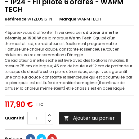
- IP24 - Fil pilote 6 ordres - WARM
TECH
Référence
WTZEUS15-N
Marque
WARM TECH
Préparez-vous à affronter l'hiver avec ce
radiateur à inertie
céramique 1500 W
de la marque
Warm Tech
. Équipé d'un
thermostat Lcd, ce radiateur est facilement programmable.
Il diffuse une chaleur douce, constante et silencieuse, tout en
réduisant votre consommation d’énergie.
Ce radiateur à inertie sèche est livré avec des fixations murales. Il
mesure 75 cm de largeur, 45 cm de hauteur et 12 cm de profondeur.
Le corps de chauffe est en pierre céramique, ce qui vous garantit
une chaleur douce, constante et silencieuse qui est accumulée par
la pierre puis est restituée de manière homogène (il continue de
diffuser la chaleur même éteint) et le chassis est en acier laqué.
117,90 €
TTC
Ajouter au panier
Quantité

Partager