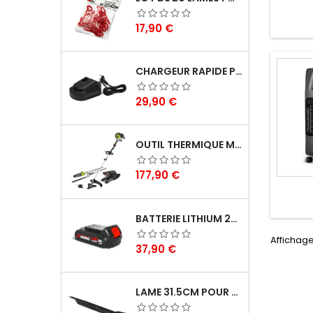
Prix
17,90 €
CHARGEUR RAPIDE POUR BATTERIE 20V LITHIUM - ELEM GARDEN TECHNIC
Prix
29,90 €
OUTIL THERMIQUE MULTIFONCTIONS 4 EN 1 52CC - GREATLAND
Prix
177,90 €
BATTERIE LITHIUM 20V - 2AH - X PERFORMER
Affichage
Prix
37,90 €
LAME 31.5CM POUR TONDEUSE ÉLECTRIQUE ELEM GARDEN