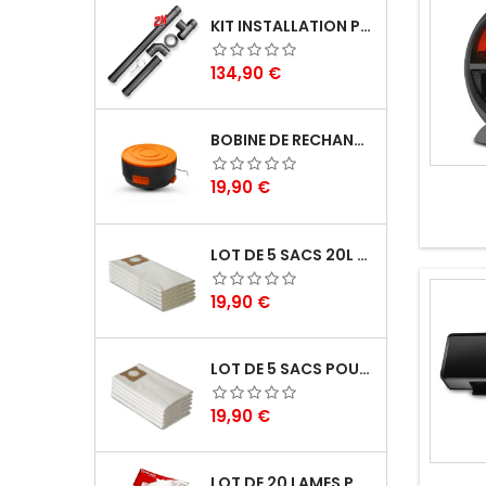
KIT INSTALLATION POELE A PELLETS - WARM TECH
Prix
134,90 €
BOBINE DE RECHANGE POUR COUPE BORDURES - LAWNMASTER
Prix
19,90 €
LOT DE 5 SACS 20L POUR ASPIRATEURS - VACMASTER PROFESSIONAL
Prix
19,90 €
LOT DE 5 SACS POUR ASPIRATEUR 30L - VACMASTER PROFESSIONAL
Prix
19,90 €
LOT DE 20 LAMES POUR COUPE BORDURES - ELEM GARDEN TECHNIC