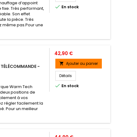
chauffage d’appoint

En stock
 fixe. Très performant,
éable. Son effet
ute la pièce. Très
erez même pas.Pour une
Prix
42,90 €
Ajouter au panier

 TÉLÉCOMMANDE -
Détails

En stock
arque Warm Tech
deux positions de
acilement à vos
 régler facilement la
é. Pour un meilleur
Prix