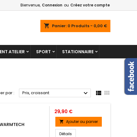
Bienvenue,
Connexion
ou
Créez votre compte
shopping_cart
Panier:
0
Produits - 0,00 €
NT ATELIER
SPORT
STATIONNAIRE



ier par :
Prix, croissant
Prix
29,90 €
Ajouter au panier

- WARMTECH
Détails