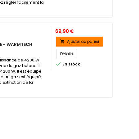
 régler facilement la
Prix
69,90 €
Ajouter au panier

LE - WARMTECH
Détails
puissance de 4200 W

En stock
ec du gaz butane. Il
 4200 W. Il est équipé
age au gaz est équipé
'extinction de la