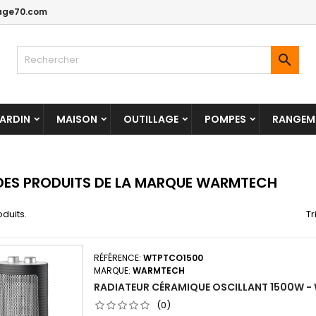
age70.com

ARDIN
MAISON
OUTILLAGE
POMPES
RANGEME
 DES PRODUITS DE LA MARQUE WARMTECH
oduits.
Tr
RÉFÉRENCE:
WTPTCO1500
MARQUE:
WARMTECH
RADIATEUR CÉRAMIQUE OSCILLANT 1500W 
(0)