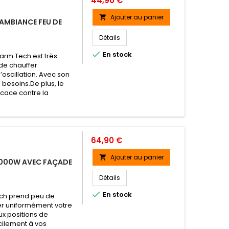
44,90 €
Ajouter au panier

AMBIANCE FEU DE
Détails

En stock
arm Tech est très
de chauffer
oscillation. Avec son
 besoins.De plus, le
icace contre la
Prix
64,90 €
Ajouter au panier

2000W AVEC FAÇADE
Détails

En stock
ch prend peu de
fer uniformément votre
ux positions de
acilement à vos