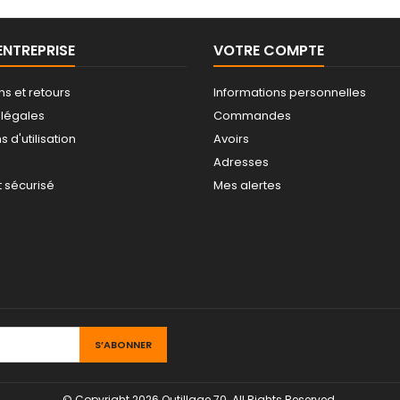
ENTREPRISE
VOTRE COMPTE
ns et retours
Informations personnelles
 légales
Commandes
 d'utilisation
Avoirs
Adresses
 sécurisé
Mes alertes
© Copyright 2026 Outillage 70. All Rights Reserved.