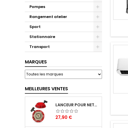
Pompes
Rangement atelier
Sport
Stationnaire
Transport
MARQUES
MEILLEURES VENTES
LANCEUR POUR NETTOYEUR HP THERMIQUE - BRICK
Prix
27,90 €