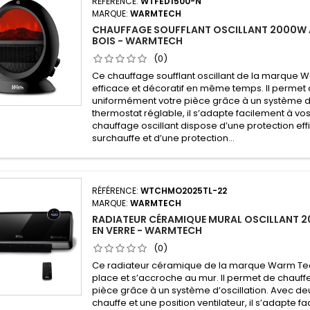
RÉFÉRENCE:
WTFED1500-N
MARQUE:
WARMTECH
CHAUFFAGE SOUFFLANT OSCILLANT 2000W 
BOIS - WARMTECH
(0)
Ce chauffage soufflant oscillant de la marque W
efficace et décoratif en même temps. Il permet 
uniformément votre pièce grâce à un système d’
thermostat réglable, il s’adapte facilement à vos
chauffage oscillant dispose d’une protection eff
surchauffe et d’une protection...
RÉFÉRENCE:
WTCHMO2025TL-22
MARQUE:
WARMTECH
RADIATEUR CÉRAMIQUE MURAL OSCILLANT 
EN VERRE - WARMTECH
(0)
Ce radiateur céramique de la marque Warm Te
place et s’accroche au mur. Il permet de chauf
pièce grâce à un système d’oscillation. Avec de
chauffe et une position ventilateur, il s’adapte f