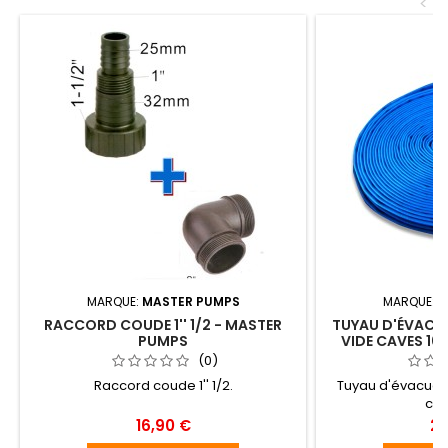
<
MARQUE:
MASTER PUMPS
MARQUE:
M
RACCORD COUDE 1'' 1/2 - MASTER
TUYAU D'ÉVACU
PUMPS
VIDE CAVES 10
(0)
Raccord coude 1'' 1/2.
Tuyau d'évacuat
cav
Prix
Pri
16,90 €
29