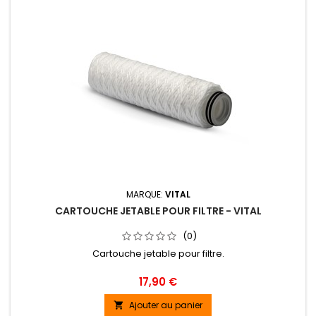
MARQUE:
VITAL
CARTOUCHE JETABLE POUR FILTRE - VITAL
(0)
Cartouche jetable pour filtre.
Prix
17,90 €
Ajouter au panier
