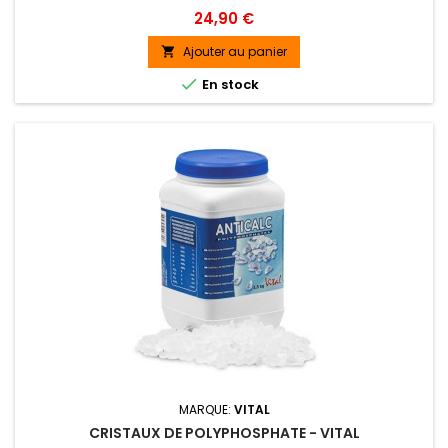
Prix
24,90 €
Ajouter au panier


En stock
MARQUE:
VITAL
CRISTAUX DE POLYPHOSPHATE - VITAL