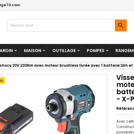
age70.com

ARDIN
MAISON
OUTILLAGE
POMPES
RANGEME
 chocs 20V 220Nm avec moteur brushless livrée avec 1 batterie 2Ah e
Viss
au
moteu
batt
- X-
Référen
Avec cett
Construct
possède 