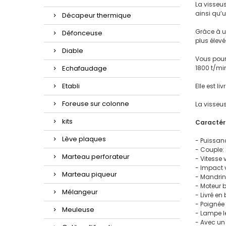
La visseus
ainsi qu’
Décapeur thermique
Grâce à u
Défonceuse
plus élev
Diable
Vous pourr
Echafaudage
1800 t/mi
Etabli
Elle est l
Foreuse sur colonne
La visseus
kits
Caractéri
Lève plaques
- Puissan
- Couple:
Marteau perforateur
- Vitesse 
- Impact 
Marteau piqueur
- Mandrin :
- Moteur 
Mélangeur
- Livré en
- Poignée 
Meuleuse
- Lampe le
- Avec un