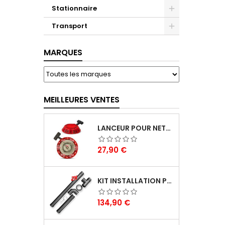
Stationnaire
Transport
MARQUES
MEILLEURES VENTES
LANCEUR POUR NETTOYEUR HP THERMIQUE - BRICK
Prix
27,90 €
KIT INSTALLATION POELE A PELLETS - WARM TECH
Prix
134,90 €