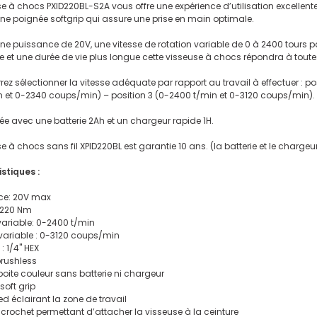
e à chocs PXID220BL-S2A vous offre une expérience d’utilisation excellente.
une poignée softgrip qui assure une prise en main optimale.
ne puissance de 20V, une vitesse de rotation variable de 0 à 2400 tours 
ée et une durée de vie plus longue cette visseuse à chocs répondra à tout
ez sélectionner la vitesse adéquate par rapport au travail à effectuer : p
n et 0-2340 coups/min) – position 3 (0-2400 t/min et 0-3120 coups/min).
ivrée avec une batterie 2Ah et un chargeur rapide 1H.
e à chocs sans fil XPID220BL est garantie 10 ans. (la batterie et le chargeu
stiques :
ce: 20V max
 220 Nm
variable: 0-2400 t/min
variable : 0-3120 coups/min
 1/4'' HEX
brushless
 boite couleur sans batterie ni chargeur
soft grip
d éclairant la zone de travail
 crochet permettant d’attacher la visseuse à la ceinture