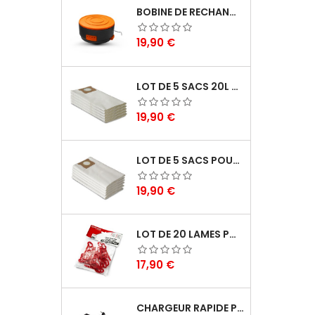
BOBINE DE RECHANGE POUR COUPE BORDURES - LAWNMASTER
Prix
19,90 €
LOT DE 5 SACS 20L POUR ASPIRATEURS - VACMASTER PROFESSIONAL
Prix
19,90 €
LOT DE 5 SACS POUR ASPIRATEUR 30L - VACMASTER PROFESSIONAL
Prix
19,90 €
LOT DE 20 LAMES POUR COUPE BORDURES - ELEM GARDEN TECHNIC
Prix
17,90 €
CHARGEUR RAPIDE POUR BATTERIE 20V LITHIUM - ELEM GARDEN TECHNIC