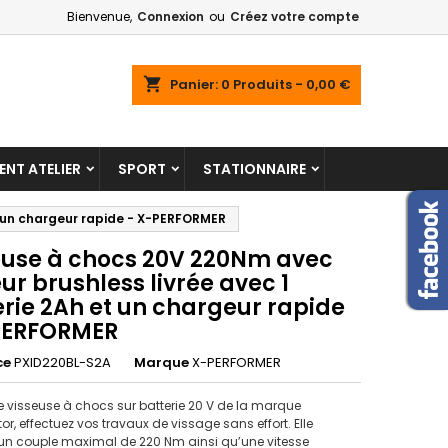
Bienvenue,
Connexion
ou
Créez votre compte
shopping_cart
Panier:
0
Produits - 0,00 €
NT ATELIER
SPORT
STATIONNAIRE
t un chargeur rapide - X-PERFORMER
euse à chocs 20V 220Nm avec
r brushless livrée avec 1
erie 2Ah et un chargeur rapide
PERFORMER
ce
PXID220BL-S2A
Marque
X-PERFORMER
e visseuse à chocs sur batterie 20 V de la marque
or, effectuez vos travaux de vissage sans effort. Elle
un couple maximal de 220 Nm ainsi qu’une vitesse