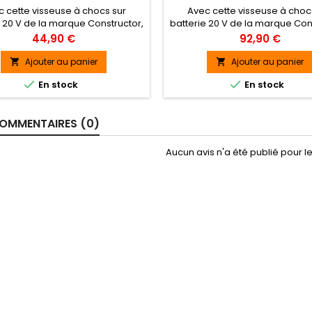
 cette visseuse à chocs sur
Avec cette visseuse à choc
e 20 V de la marque Constructor,
batterie 20 V de la marque Con
ez vos travaux de vissage sans
effectuez vos travaux de viss
Prix
Prix
44,90 €
92,90 €
 Elle possède un couple maximal
effort. Elle possède un couple
Nm ainsi qu'une vitesse variable
de 180 Nm ainsi qu?une vitesse
Ajouter au panier
Ajouter au panier


0 tours par minute. Légère et
0-2400 tours par minute. Lég


En stock
En stock
'une poignée soft grip, elle est
dotée d?une poignée soft grip, 
ment maniable. Sa petite taille
extrêmement maniable. Sa petit
t d'atteindre les endroits les
permet d?atteindre les endro
OMMENTAIRES (0)
plus...
plus...
Aucun avis n'a été publié pour 