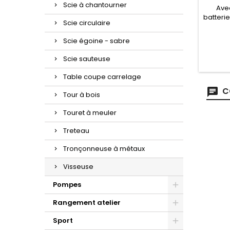
Scie à chantourner
Avec
batteri
Scie circulaire
effectu
effort.
Scie égoine - sabre
de 180 
0-240
Scie sauteuse
dotée d
extrême
Table coupe carrelage
perme
C
Tour à bois
Touret à meuler
Treteau
Tronçonneuse à métaux
Visseuse
Pompes
Rangement atelier
Sport