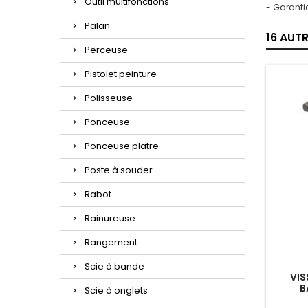
Outil multifonctions
- Garanti
Palan
16 AUT
Perceuse
Pistolet peinture
Polisseuse
Ponceuse
Ponceuse platre
Poste à souder
Rabot
Rainureuse
Rangement
Scie à bande
VIS
B
Scie à onglets