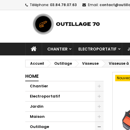
Téléphone:
03.84.78.07.63
Email:
contact@outill
CHANTIER
ELECTROPORTATIF
J
Accueil
Outillage
Visseuse
Visseuse à
HOME
Nouve
Chantier
Electroportatif
Jardin
Maison
Outillage