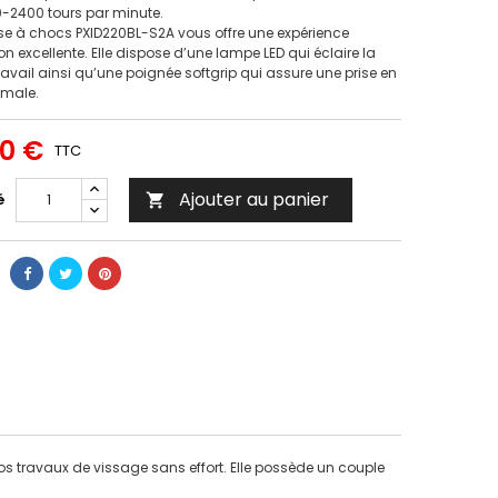
0-2400 tours par minute.
se à chocs PXID220BL-S2A vous offre une expérience
ion excellente. Elle dispose d’une lampe LED qui éclaire la
ravail ainsi qu’une poignée softgrip qui assure une prise en
imale.
90 €
TTC
Ajouter au panier
é

os travaux de vissage sans effort. Elle possède un couple