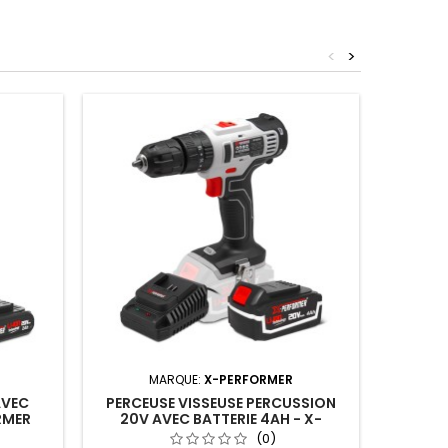
<
>
MARQUE:
X-PERFORMER
AVEC
PERCEUSE VISSEUSE PERCUSSION
PERCE
RMER
20V AVEC BATTERIE 4AH - X-
20V 
PERFORMER
(0)