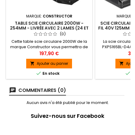
MARQUE:
CONSTRUCTOR
MARQUE:
TABLE SCIE CIRCULAIRE 2000W -
SCIE CIRCULAIR
254MM - LIVRÉE AVEC 2 LAMES (24 ET
FIL 40V 125MM A
40 DENTS) - CONSTRUCTOR
AVEC 2 BATTERI
(0)
DOUBLE RAPID
Cette table scie circulaire 2000W de la
La scie circulair
marque Constructor vous permettra de
PXPS165BL-D4A2
faire des découpes droites ou en biais
faire des coupe
Prix
Prix
197,90 €
33
(0 - 45°) dans du MDF, du bois massif,
système de gu
des panneaux...Stable et robuste, la
aluminium de 
Ajouter au panier
Ajou


machine est posée sur un support
système de plon


En stock
E
métallique avec des pieds en
vous permettra d
caoutchouc anti dérapants.Sa hauteur
en plein panneau 
est de 86cm, sa largeur est de 54.6cm
de découper l’en
COMMENTAIRES (0)
(et de 93cm avec ses 2...
ou d’une plaqu
Aucun avis n'a été publié pour le moment.
Suivez-nous sur Facebook