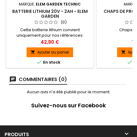
MARQUE:
ELEM GARDEN TECHNIC
MARQU
BATTERIE LITHIUM 20V - 2AH - ELEM
CHAPS DE PRO
GARDEN
(0)
Cette batterie lithium convient
Chaps de
uniquement pour nos références:
TR20VK4-1, THE20VLI-510, CBE20VLI25T,
Prix
Pri
42,90 €
79
SE20VLIROOF, CBR20VLI20 et TDE40V37-LI
(ne convient pas pour TDE40V37-
Ajouter au panier
Ajou


LI2BF,TDCBBL20V-LI2AF,


En stock
E
CBE20VLI25TX,THE20VLI-510X, TCB20V-
2XLI2AF).
COMMENTAIRES (0)
Aucun avis n'a été publié pour le moment.
Suivez-nous sur Facebook

PRODUITS