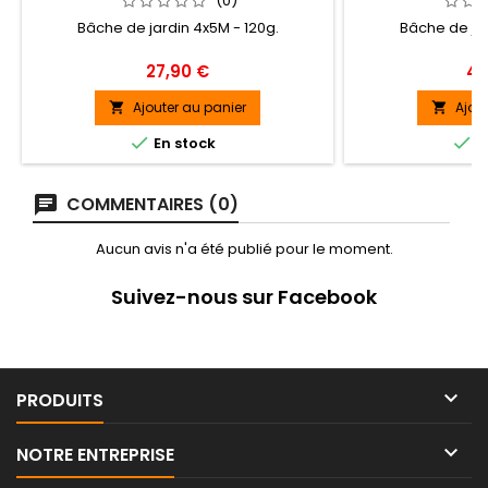
(0)
Bâche de jardin 4x5M - 120g.
Bâche de jar
Prix
Pri
27,90 €
44
Ajouter au panier
Ajou




En stock
E
COMMENTAIRES (0)
Aucun avis n'a été publié pour le moment.
Suivez-nous sur Facebook

PRODUITS

NOTRE ENTREPRISE