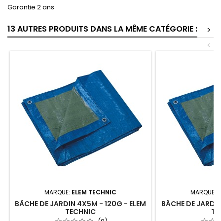
Garantie 2 ans
13 AUTRES PRODUITS DANS LA MÊME CATÉGORIE :
>
<
MARQUE:
ELEM TECHNIC
MARQUE:
BÂCHE DE JARDIN 4X5M - 120G - ELEM
BÂCHE DE JARDIN
TECHNIC
TE