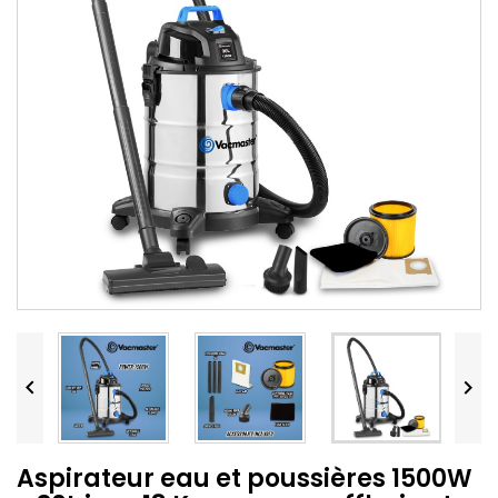


Aspirateur eau et poussières 1500W