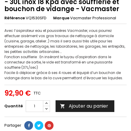
- 30L inox 18 Kpa avec soufflerie et
bouchon de vidange - Vacmaster
Référence
VQ1530SFD
Marque
Vacmaster Professional
Avec l’aspirateur eau et poussières Vacmaster, vous pourrez
effectuer aisément vos gros travaux de nettoyage à domicile
(cuisine, garage, atelier…) mais il sera aussi très utile pour les
entreprises de nettoyage, les laboratoires, les garages, les entrepôts,
les petites activités artisanales….
Fonction soufflerie : En insérant le tuyau d'aspiration dans le
connecteur de sortie, le vide est transformé en une puissante
soufflerie (37L/sec)
Facile à déplacer grâce à ses 4 roues et équipé d’un bouchon de
vidange dans le bas de la cuve permettant d’évacuer les liquides.
92,90 €
TTC
Ajouter au panier
Quantité

Partager