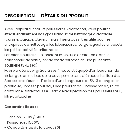
DESCRIPTION
DÉTAILS DU PRODUIT
Avec l’aspirateur eau et poussières Vacmaster, vous pourrez
effectuer aisément vos gros travaux de nettoyage à domicile
(cuisine, garage, atelier…) mais il sera aussi très utile pour les
entreprises de nettoyage, les laboratoires, les garages, les entrepôts,
les petites activités artisanales….
Fonction soufflerie : En insérant le tuyau d'aspiration dans le
connecteur de sortie, le vide est transformé en une puissante
soufflerie (37L/sec)
Facile à déplacer grâce à ses 4 roues et équipé d’un bouchon de
vidange dans le bas de la cuve permettant d’évacuer les liquides.
Accessoires fournis : Flexible d’une longueur de 1.5M, 3 allonges en
plastique, 1 brosse pour sol, 1 bec pour fentes, 1 brosse ronde, 1 filtre
cartouche,1 filtre mousse, 1 sac de récupération des poussières 20L, 1
filtre cartouche.
Caractéristiques :
- Tension : 230V / 50Hz
- Puissance : 1500W
- Capacité max de la cuve : 30L