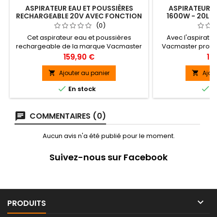
ASPIRATEUR EAU ET POUSSIÈRES
ASPIRATEUR E
RECHARGEABLE 20V AVEC FONCTION
1600W - 20L I
SOUFFLERIE - VACMASTER
PRISE INTÉG
(0)
PROFESSIONAL
PROF
Cet aspirateur eau et poussières
Avec l'aspirate
rechargeable de la marque Vacmaster
Vacmaster profes
Professional est léger et maniable, il est
effectuer aisémen
Prix
Pri
159,90 €
13
idéal pour les petits travaux de
nettoyage à domicil
nettoyage et d'aspiration dans votre
mais il sera auss
Ajouter au panier
Ajou


maison, votre atelier, votre voiture...
entreprises 


En stock
E
laboratoires, les 
les petites acti
COMMENTAIRES (0)
Aucun avis n'a été publié pour le moment.
Suivez-nous sur Facebook

PRODUITS