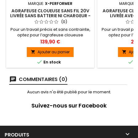
MARQUE:
X-PERFORMER
MARQUE:
AGRAFEUSE CLOUEUSE SANS FIL 20V
AGRAFEUSE CLOU
LIVRÉE SANS BATTERIE NI CHARGEUR -
LIVRÉE AVEC 
X-PERFORMER
BATTERIE 4AH
(0)
RAPIDE -
Pour un travail précis et sans contrainte,
Pour un travail pré
optez pour l’agrafeuse cloueuse
optez pour l’
rechargeable X-Performer qui sera
rechargeable X
Prix
Prix
139,90 €
20
idéale pour vos travaux de fixation, de
idéale pour vos t
rénovation et d’aménagement
rénovation e
Ajouter au panier
Ajou


intérieur.Son mode de tir unique ou en
intérieur.Son mod


En stock
E
rafale sera très pratique selon le type de
rafale sera très pr
travail à effectuer.Grâce à une
travail à eff
puissance de 20V, un sélecteur de
puissance de 2
COMMENTAIRES (0)
profondeur de travail pour une...
profondeur de 
Aucun avis n'a été publié pour le moment.
Suivez-nous sur Facebook

PRODUITS